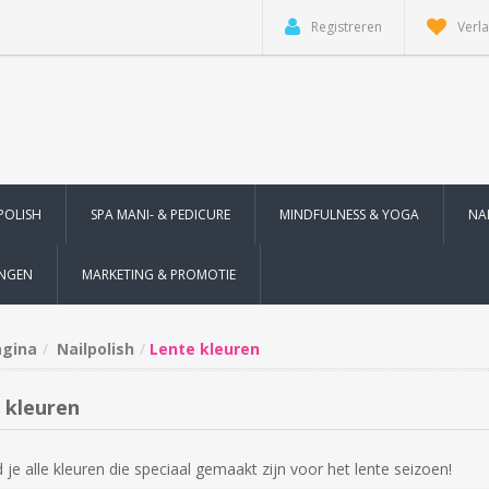
Registreren
Verla
POLISH
SPA MANI- & PEDICURE
MINDFULNESS & YOGA
NA
INGEN
MARKETING & PROMOTIE
agina
Nailpolish
Lente kleuren
 kleuren
d je alle kleuren die speciaal gemaakt zijn voor het lente seizoen!