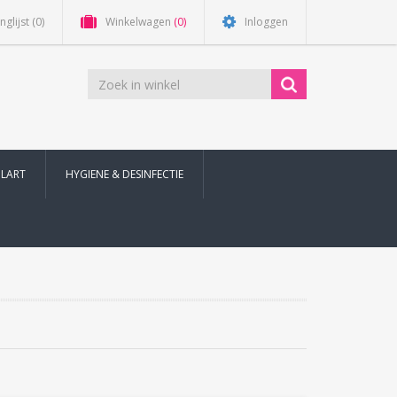
nglijst
(0)
Winkelwagen
(0)
Inloggen
ILART
HYGIENE & DESINFECTIE