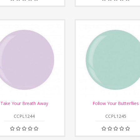
Take Your Breath Away
Follow Your Butterflies
CCPL1244
CCPL1245