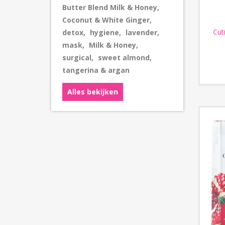
Butter Blend Milk & Honey
,
Coconut & White Ginger
,
Cut
detox
,
hygiene
,
lavender
,
mask
,
Milk & Honey
,
surgical
,
sweet almond
,
tangerina & argan
Alles bekijken