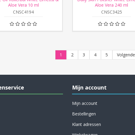
Aloe Vera 10 ml
Aloe Vera 240 ml
CNSC4194
CNSC3425
1
2
3
4
5
Volgend
enservice
Mijn account
Mijn account
Bestellingen
Klant adressen
Winkelwagen