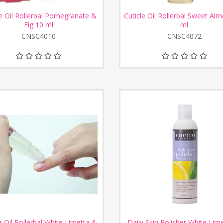
le Oil Rollerbal Pomegranate &
Cuticle Oil Rollerbal Sweet Al
Fig 10 ml
ml
CNSC4010
CNSC4072
e Oil Rollerbal White Limetta &
Daily Skin Polisher White Lim