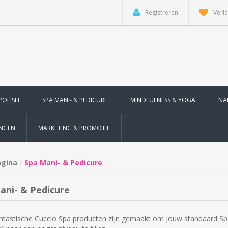
Registreren
Verla
POLISH
SPA MANI- & PEDICURE
MINDFULNESS & YOGA
NA
INGEN
MARKETING & PROMOTIE
agina
Spa Mani- & Pedicure
ani- & Pedicure
ntastische Cuccio Spa producten zijn gemaakt om jouw standaard Sp