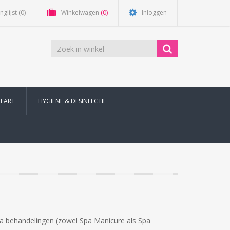
nglijst
(0)
Winkelwagen
(0)
Inloggen
ILART
HYGIENE & DESINFECTIE
a behandelingen (zowel Spa Manicure als Spa