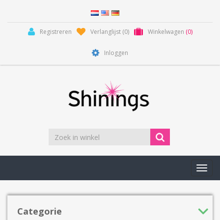
Registreren
Verlanglijst
(0)
Winkelwagen
(0)
Inloggen
Toggl
navig
Categorie