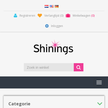
Registreren
Verlanglijst
(0)
Winkelwagen
(0)
Inloggen
Toggl
navig
Categorie