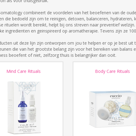
on als voor thuisgebruik.
Somatology combineert de voordelen van het beoefenen van de oude 
n die bedoeld zijn om te reinigen, detoxen, balanceren, hydrateren, 
se rituelen wordt bereikt, helpt bij ons streven naar preventief welzijn.
jke ingredienten en geinspireerd op aromatherapie. Tevens zijn ze 1
ducten uit deze lijn zijn ontworpen om jou te helpen er op je best uit te
unen die van het grootste belang zijn voor het bereiken van balans 
ess beoefent of niet, zelfzorg thuis is belangrijker dan ooit.
Mind Care Rituals
Body Care Rituals