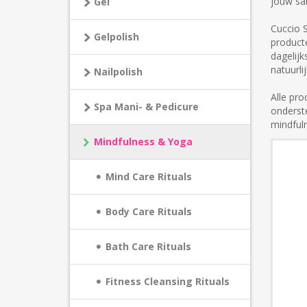
jouw sal
Gel
Cuccio 
Gelpolish
producte
dagelijk
natuurli
Nailpolish
Alle pro
Spa Mani- & Pedicure
onderste
mindfuln
Mindfulness & Yoga
Mind Care Rituals
Body Care Rituals
Bath Care Rituals
Fitness Cleansing Rituals