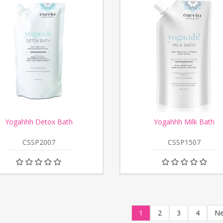
Yogahhh Detox Bath
Yogahhh Milk Bath
CSSP2007
CSSP1507
1
2
3
4
Ne