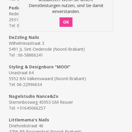
Dienstleistungen nutzen, sind Sie damit
PedicureSalon Angelique
einverstanden.
Rederij van Holstraat 13
2931PL Krimpen a/d Lek (Zuid-Holland)
Tel: 06-57314841
DeZzling Nails
Wilhelminastraat 3
5491 JL Sint-Oederode (Noord-Brabant)
Tel : 06-58866241
Styling & Designburo "MOOI"
Unastraat 64
5552 BN Valkenswaard (Noord-Brabant)
Tel: 06-22996634
Nagelstudio Nance&Zo
Sterrenbosweg 45953 GM Reuver
Tel: +31645066257
Littlemama's Nails
Driehoekstraat 46
4706 PR Roosendaal (Noord-Brabant)