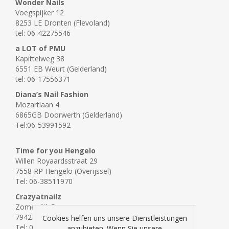
Wonder Nails
Voegspijker 12
8253 LE Dronten (Flevoland)
tel: 06-42275546
a LOT of PMU
Kapittelweg 38
6551 EB Weurt (Gelderland)
tel: 06-17556371
Diana’s Nail Fashion
Mozartlaan 4
6865GB Doorwerth (Gelderland)
Tel:06-53991592
Time for you Hengelo
Willen Royaardsstraat 29
7558 RP Hengelo (Overijssel)
Tel: 06-38511970
Crazyatnailz
Zomerdijk 5c
7942 JR Meppel (Drenthe)
Cookies helfen uns unsere Dienstleistungen
Tel: 06-45449571
anzubieten. Wenn Sie unsere