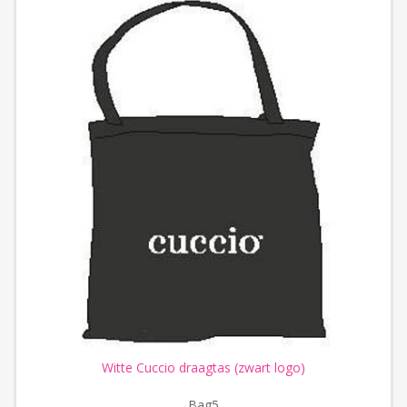
Witte Cuccio draagtas (zwart logo)
Bag5